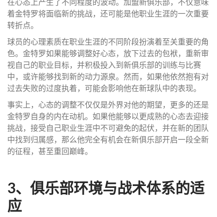
在心态上产生了不同程度的波动。加盟新俱乐部，不仅意味
着金特罗将面临新的挑战，还可能是他职业生涯的一次重要
转折点。
球员的心理素质在职业生涯的不同阶段扮演着至关重要的角
色。金特罗如果能够调整好心态，放下过去的包袱，重新审
视自己的职业目标，并积极投入到新俱乐部的训练与比赛
中，或许能够找到新的动力源泉。然而，如果他依然抱有对
过去失败的过度执着，可能会影响他在新球队中的表现。
事实上，心态的调整不仅仅是外界对他的期望，更多的还是
金特罗自身的内在动机。如果他能够以更成熟的心态去迎接
挑战，接受自己职业生涯中不可避免的起伏，并在新的团队
中找到归属感，那么他完全有机会在新俱乐部开启一段全新
的征程，甚至重回巅峰。
3、俱乐部环境与战术体系的适
应