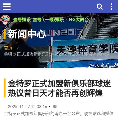
新闻中心
首页
金特罗正式加盟新俱乐部球迷热议昔日天才能否再创辉煌
金特罗正式加盟新俱乐部球迷
热议昔日天才能否再创辉煌
2025-11-27 12:33:16
88
金特罗正式加盟新俱乐部的消息一经公布，便在球迷和媒体