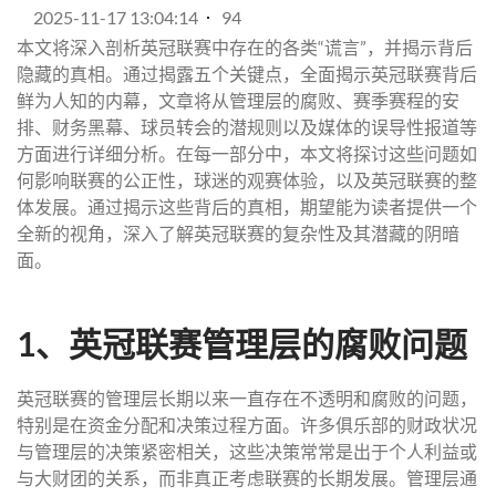
2025-11-17 13:04:14
94
本文将深入剖析英冠联赛中存在的各类“谎言”，并揭示背后
隐藏的真相。通过揭露五个关键点，全面揭示英冠联赛背后
鲜为人知的内幕，文章将从管理层的腐败、赛季赛程的安
排、财务黑幕、球员转会的潜规则以及媒体的误导性报道等
方面进行详细分析。在每一部分中，本文将探讨这些问题如
何影响联赛的公正性，球迷的观赛体验，以及英冠联赛的整
体发展。通过揭示这些背后的真相，期望能为读者提供一个
全新的视角，深入了解英冠联赛的复杂性及其潜藏的阴暗
面。
1、英冠联赛管理层的腐败问题
英冠联赛的管理层长期以来一直存在不透明和腐败的问题，
特别是在资金分配和决策过程方面。许多俱乐部的财政状况
与管理层的决策紧密相关，这些决策常常是出于个人利益或
与大财团的关系，而非真正考虑联赛的长期发展。管理层通