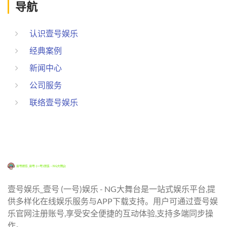
导航
认识壹号娱乐
经典案例
新闻中心
公司服务
联络壹号娱乐
壹号娱乐_壹号 (一号)娱乐 - NG大舞台是一站式娱乐平台,提
供多样化在线娱乐服务与APP下载支持。用户可通过壹号娱
乐官网注册账号,享受安全便捷的互动体验,支持多端同步操
作。