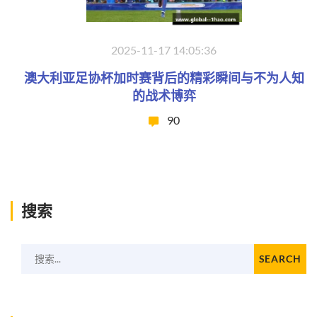
2025-11-17 14:05:36
澳大利亚足协杯加时赛背后的精彩瞬间与不为人知
的战术博弈
90
搜索
搜索...
SEARCH