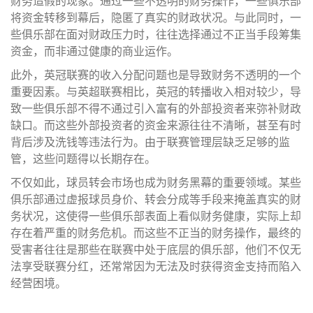
财务造假的现象。通过一些不透明的财务操作，一些俱乐部
将资金转移到幕后，隐匿了真实的财政状况。与此同时，一
些俱乐部在面对财政压力时，往往选择通过不正当手段筹集
资金，而非通过健康的商业运作。
此外，英冠联赛的收入分配问题也是导致财务不透明的一个
重要因素。与英超联赛相比，英冠的转播收入相对较少，导
致一些俱乐部不得不通过引入富有的外部投资者来弥补财政
缺口。而这些外部投资者的资金来源往往不清晰，甚至有时
背后涉及洗钱等违法行为。由于联赛管理层缺乏足够的监
管，这些问题得以长期存在。
不仅如此，球员转会市场也成为财务黑幕的重要领域。某些
俱乐部通过虚报球员身价、转会分成等手段来掩盖真实的财
务状况，这使得一些俱乐部表面上看似财务健康，实际上却
存在着严重的财务危机。而这些不正当的财务操作，最终的
受害者往往是那些在联赛中处于底层的俱乐部，他们不仅无
法享受联赛分红，还常常因为无法及时获得资金支持而陷入
经营困境。