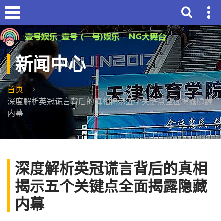
新闻中心
首页
深度解析英冠谎言背后的真相揭示五个关键点全面揭露隐藏
内幕
深度解析英冠谎言背后的真相
揭示五个关键点全面揭露隐藏
内幕