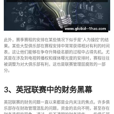
此外，赛季赛程的安排在某些情况下似乎是“人为操控”的结
果。某些大型俱乐部在赛程安排中常常获得相对有利的时间
表，这让他们能够在争夺升降级名额的过程中占得先机。尤
其是在涉及到电视转播权和媒体曝光度的安排时，赛程往往
被调整为对大俱乐部有利，这也是联赛管理层腐败的一部
分。
3、英冠联赛中的财务黑幕
英冠联赛的财务问题一直以来都是业内关注的焦点。许多俱
乐部存在财政管理混乱的问题，资金的去向不明，甚至存在