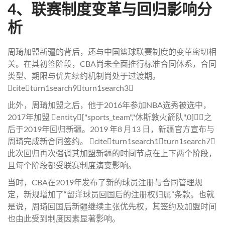
4、联赛制度变革与回归影响分
析
周琦加盟新疆的背后，还与中国篮球联赛制度的变革密切相
关。在其初签阶段，CBA尚未全面推行标准合同体系，合同
类型、期限与优先续约机制尚处于过渡期。
citeturn1search9turn1search3
此外，周琦加盟之后，他于2016年参加NBA选秀被选中，
2017年加盟 entity["sports_team","休斯敦火箭队",0]，之
后于2019年回归新疆。2019 年8 月13 日，新疆官方宣布与
周琦完成新合同签约。 citeturn1search1turn1search7
此次回归再次强调其加盟新疆的时间节点在上下两个阶段，
且每个阶段都受联赛制度演变影响。
当时，CBA在2019年发布了新的球员注册与合同管理规
定，新规增加了“留洋球员回国后的注册权归属”条款。也就
是说，周琦回国后新疆继续主张优先权，其签约及加盟时间
也由此受到制度因素显著影响。