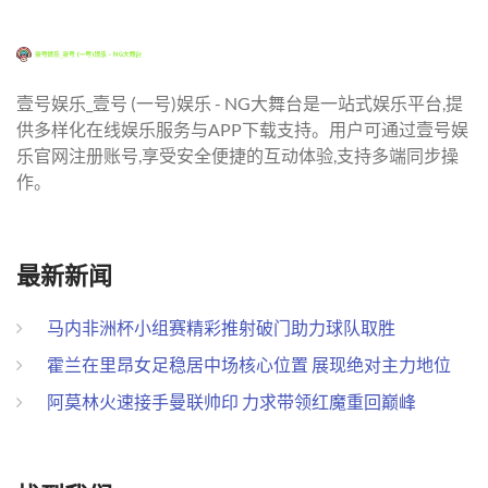
壹号娱乐_壹号 (一号)娱乐 - NG大舞台是一站式娱乐平台,提
供多样化在线娱乐服务与APP下载支持。用户可通过壹号娱
乐官网注册账号,享受安全便捷的互动体验,支持多端同步操
作。
最新新闻
马内非洲杯小组赛精彩推射破门助力球队取胜
霍兰在里昂女足稳居中场核心位置 展现绝对主力地位
阿莫林火速接手曼联帅印 力求带领红魔重回巅峰