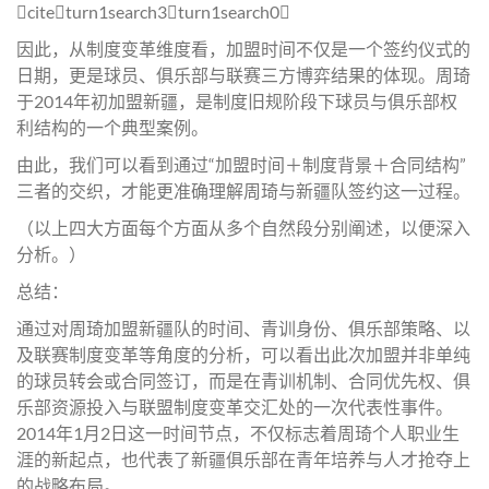
citeturn1search3turn1search0
因此，从制度变革维度看，加盟时间不仅是一个签约仪式的
日期，更是球员、俱乐部与联赛三方博弈结果的体现。周琦
于2014年初加盟新疆，是制度旧规阶段下球员与俱乐部权
利结构的一个典型案例。
由此，我们可以看到通过“加盟时间＋制度背景＋合同结构”
三者的交织，才能更准确理解周琦与新疆队签约这一过程。
（以上四大方面每个方面从多个自然段分别阐述，以便深入
分析。）
总结：
通过对周琦加盟新疆队的时间、青训身份、俱乐部策略、以
及联赛制度变革等角度的分析，可以看出此次加盟并非单纯
的球员转会或合同签订，而是在青训机制、合同优先权、俱
乐部资源投入与联盟制度变革交汇处的一次代表性事件。
2014年1月2日这一时间节点，不仅标志着周琦个人职业生
涯的新起点，也代表了新疆俱乐部在青年培养与人才抢夺上
的战略布局。