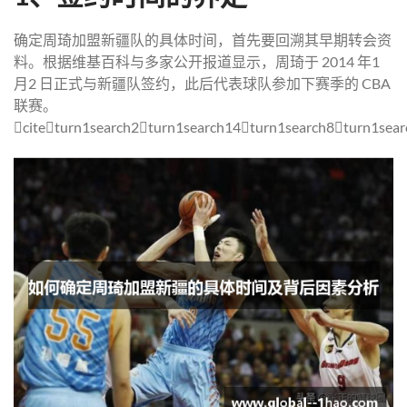
确定周琦加盟新疆队的具体时间，首先要回溯其早期转会资
料。根据维基百科与多家公开报道显示，周琦于 2014 年1
月2 日正式与新疆队签约，此后代表球队参加下赛季的 CBA
联赛。
citeturn1search2turn1search14turn1search8turn1sea