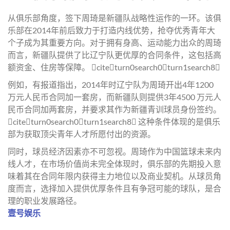
从俱乐部角度，签下周琦是新疆队战略性运作的一环。该俱
乐部在2014年前后致力于打造内线优势，抢夺优秀青年大
个子成为其重要方向。对于拥有身高、运动能力出众的周琦
而言，新疆队提供了比辽宁队更优厚的合同条件，这包括高
额资金、住房等保障。 citeturn0search0turn1search8
例如，有报道指出，2014年时辽宁队为周琦开出4年1200
万元人民币合同加一套房，而新疆队则提供3年4500 万元人
民币合同加两套房，并要求其作为新疆青训球员身份签约。
citeturn0search0turn1search8 这种条件体现的是俱乐
部为获取顶尖青年人才所愿付出的资源。
同时，球员经济因素亦不可忽视。周琦作为中国篮球未来内
线人才，在市场价值尚未完全体现时，俱乐部的先期投入意
味着其在合同年限内获得主力地位以及商业契机。从球员角
度而言，选择加入提供优厚条件且有争冠可能的球队，是合
理的职业发展路径。
壹号娱乐