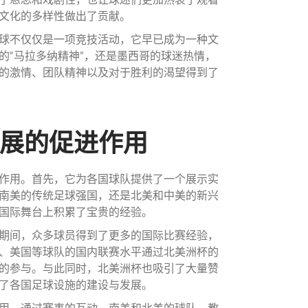
文化的多样性做出了贡献。
球不仅仅是一项竞技活动，它早已成为一种文
的“马拉多纳精神”，还是墨西哥的球迷热情，
的激情、团队精神以及对于胜利的渴望得到了
发展的促进作用
作用。首先，它为各国球队提供了一个展示实
南美的传统足球强国，还是北美和中美的新兴
国际舞台上积累了宝贵的经验。
期间，众多球员得到了更多的国际比赛经验，
、美国等球队的国内联赛水平通过北美洲杯的
的参与。与此同时，北美洲杯也吸引了大量赞
了各国足球设施的建设与发展。
用。通过赛事的互动，南美和北美的球队、教