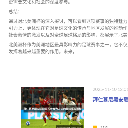
更需要文化和社会的深度参与。
总结：
通过对北美洲杯的深入探讨，可以看到这项赛事的独特魅力
引力上，更体现在它对足球文化的传承与地区发展的推动作
社会激情的激发以及对全球足球格局的影响，都展示了北美
北美洲杯作为美洲地区最具影响力的足球赛事之一，它不仅
发挥着越来越重要的作用。未来，
2025-11-10 12:0
拜仁慕尼黑安
101