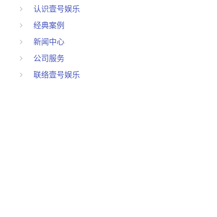
认识壹号娱乐
经典案例
新闻中心
公司服务
联络壹号娱乐