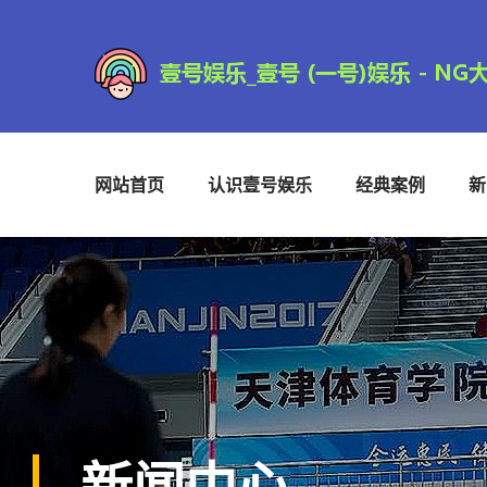
网站首页
认识壹号娱乐
经典案例
新
新闻中心