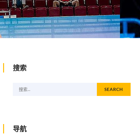
搜索
搜索...
SEARCH
导航