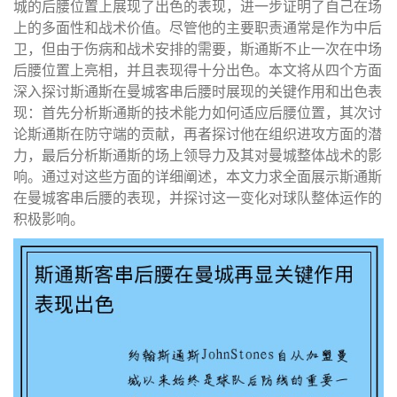
城的后腰位置上展现了出色的表现，进一步证明了自己在场
上的多面性和战术价值。尽管他的主要职责通常是作为中后
卫，但由于伤病和战术安排的需要，斯通斯不止一次在中场
后腰位置上亮相，并且表现得十分出色。本文将从四个方面
深入探讨斯通斯在曼城客串后腰时展现的关键作用和出色表
现：首先分析斯通斯的技术能力如何适应后腰位置，其次讨
论斯通斯在防守端的贡献，再者探讨他在组织进攻方面的潜
力，最后分析斯通斯的场上领导力及其对曼城整体战术的影
响。通过对这些方面的详细阐述，本文力求全面展示斯通斯
在曼城客串后腰的表现，并探讨这一变化对球队整体运作的
积极影响。