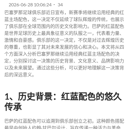
2026-06-28 10:06:24
34
巴塞罗那足球俱乐部近日宣布，新赛季将继续沿用经典的红
蓝主场配色，这一决定不仅延续了球队辉煌的传统，也展示
了俱乐部在全球范围内的历史文化影响力。巴萨的红蓝配色
是世界足球历史上最具象征意义的队服之一，代表着力量、
激情和自豪感。俱乐部的这一决定，不仅是对过去辉煌历史
的尊重，也彰显了其对未来发展的信心和决心。本文将从四
个方面深入分析巴塞罗那继续沿用经典红蓝主场配色的决
定，分别探讨这一决策的历史背景、文化意义、品牌影响力
以及未来展望。通过这些分析，可以更好地理解这一决策背
后的深远意义。
1、历史背景：红蓝配色的悠久
传承
巴萨的红蓝配色可以追溯到俱乐部创立之初。这种颜色搭配
最早由创始人约翰·甘巴尔设计，旨在传递一种活力与革命