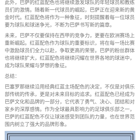
此外，巴萨的红蓝配色也将继续激发球队的年轻球员和教练
员们的激情。随着新一代球员的崛起，巴萨正在迎来新的黄
金时代。红蓝配色将作为一种象征，时刻提醒着每一位球员
要为球队和球迷争光，不断为巴萨书写新的篇章。
未来，巴萨不仅要保持在西甲的竞争力，更要在欧洲赛场上
重新崛起。红蓝配色作为球队的重要标识，将在每一场比赛
中激励球员们全力以赴，争取更高的荣誉。巴萨的粉丝群体
也将继续扩大，红蓝配色将继续闪耀在世界各地的球迷中，
成为球队荣耀与梦想的象征。
总结：
巴塞罗那继续沿用经典红蓝主场配色的决定，不仅是对俱乐
部传统的传承，更是对未来目标的追求。红蓝配色已经成为
巴萨文化和品牌的一部分，它代表了勇气、决心、团结和对
家乡的深厚感情。作为全球最具影响力的足球俱乐部之一，
巴萨的红蓝配色不仅让球迷感受到团队的力量，也在世界范
围内树立了强大的品牌形象。