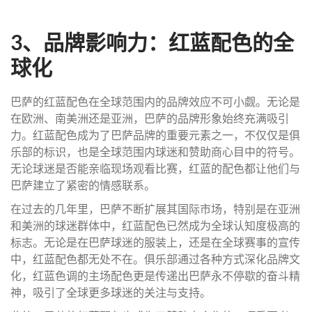
3、品牌影响力：红蓝配色的全
球化
巴萨的红蓝配色在全球范围内的品牌效应不可小觑。无论是
在欧洲、南美洲还是亚洲，巴萨的品牌形象始终充满吸引
力。红蓝配色成为了巴萨品牌的重要元素之一，不仅仅是俱
乐部的标识，也是全球范围内球迷和赞助商心目中的符号。
无论球迷是否能亲临现场观看比赛，红蓝的配色都让他们与
巴萨建立了紧密的情感联系。
在过去的几年里，巴萨不断扩展其国际市场，特别是在亚洲
和美洲的球迷群体中，红蓝配色已然成为全球认知度极高的
标志。无论是在巴萨球迷的服装上，还是在全球赛事的宣传
中，红蓝配色都无处不在。俱乐部通过各种方式深化品牌文
化，红蓝色调的主场配色更是传递出巴萨永不停歇的奋斗精
神，吸引了全球更多球迷的关注与支持。