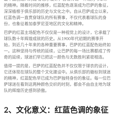
的精神。随着时间的推移，红蓝配色逐渐成为巴萨的象征，
深深植根于俱乐部的历史与文化之中。自从巴萨成立以来，
红蓝色调一直贯穿球队的所有赛事，不仅代表着球队的身
份，也象征着加泰罗尼亚地区的文化和精神。
巴萨的红蓝主场配色不仅仅是一种视觉上的设计，它承载了
球队数十年辉煌成就的历史。从1900年代初期的赛季开
始，到近几十年来的各种重要赛事，巴萨的红蓝配色始终如
一。这种坚持与传统的延续，让巴萨的每一场比赛都成了传
奇的延续，球迷们早已把这一颜色与无数胜利紧密相连。
值得一提的是，巴萨的红蓝配色并不仅仅限于球衣的设计，
它还体现在球队的整个文化建设中。从俱乐部的徽标到球迷
的精神，红蓝配色早已成为巴萨独特身份的象征。每一位巴
萨球迷在看到这两种颜色交织的时刻，都会不由自主地为球
队的辉煌历史感到骄傲。
2、文化意义：红蓝色调的象征