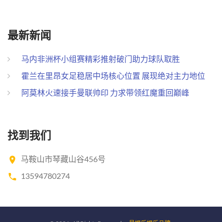
最新新闻
马内非洲杯小组赛精彩推射破门助力球队取胜
霍兰在里昂女足稳居中场核心位置 展现绝对主力地位
阿莫林火速接手曼联帅印 力求带领红魔重回巅峰
找到我们
马鞍山市琴藏山谷456号
13594780274