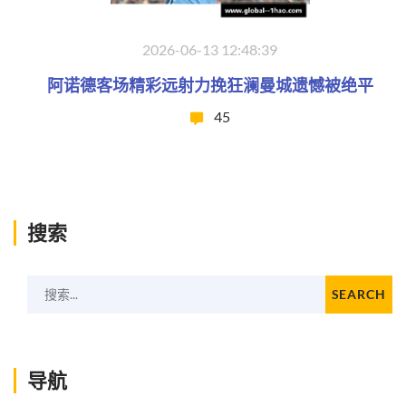
2026-06-13 12:48:39
阿诺德客场精彩远射力挽狂澜曼城遗憾被绝平
45
搜索
搜索...
SEARCH
导航