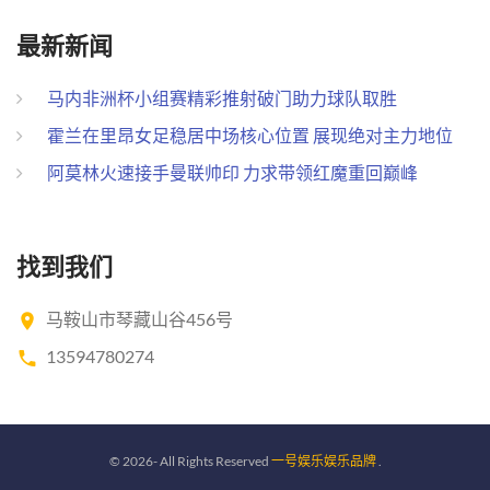
最新新闻
马内非洲杯小组赛精彩推射破门助力球队取胜
霍兰在里昂女足稳居中场核心位置 展现绝对主力地位
阿莫林火速接手曼联帅印 力求带领红魔重回巅峰
找到我们
马鞍山市琴藏山谷456号
13594780274
©
2026
- All Rights Reserved
一号娱乐娱乐品牌
.