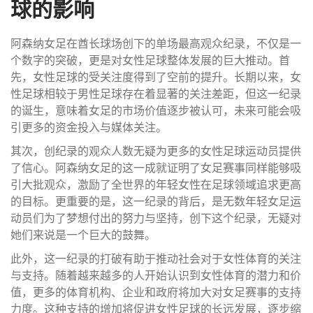
球的影响
阿森纳女足在酋长球场创下的单场最高观众纪录，不仅是一
个数字的突破，更是对女性足球整体发展的巨大推动。首
先，女性足球的受关注度得到了空前的提升。长期以来，女
性足球相较于男性足球存在着显著的关注差距，但这一纪录
的诞生，意味着女足的市场价值逐步被认可，未来可能会吸
引更多的资金投入与媒体关注。
其次，创纪录的观众人数无疑为更多的女性足球运动员提供
了信心。阿森纳女足的这一成就证明了女足赛事同样能够吸
引大批观众，激励了全世界的年轻女性在足球领域追求更高
的目标。更重要的是，这一纪录的背后，是无数年轻女足运
动员们为了梦想付出的努力与坚持，创下这个纪录，无疑对
她们来说是一个巨大的鼓舞。
此外，这一纪录的打破有助于推动社会对于女性体育的关注
与支持。随着越来越多的人开始认识到女性体育的潜力和价
值，更多的体育机构、企业和政府将加大对女足赛事的支持
力度。这种支持的增加将促进女性足球的长远发展，逐步缩