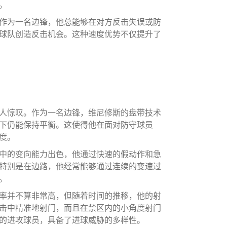
。
作为一名边锋，他总能够在对方反击失误或防
球队创造反击机会。这种速度优势不仅提升了
人惊叹。作为一名边锋，维尼修斯的盘带技术
下仍能保持平衡。这使得他在面对防守球员
度。
中的变向能力出色，他通过快速的假动作和急
特别是在边路，他经常能够通过连续的变速过
。
率并不算非常高，但随着时间的推移，他的射
击中精准地射门，而且在禁区内的小角度射门
的进攻球员，具备了进球威胁的多样性。