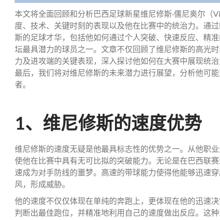
本文将全面回顾和分析巴西足球新星维尼修斯·儒尼奥尔（Viníc
度、技术、关键时刻的表现以及他在比赛中的统治力。通过
斯的足球才华，包括他如何通过个人突破、快速反应、精准
坛最具潜力的球员之一。文章不仅回顾了维尼修斯的高光时
力及进攻端的关键表现，深入探讨他如何在大赛中展现统治
最后，我们将对维尼修斯的未来潜力进行展望，分析他可能
者。
1、维尼修斯的速度优势
维尼修斯的速度无疑是他最具标志性的优势之一。从他职业
使他在比赛中具有无可比拟的突破能力。无论是在巴西联赛
速成为对手防线的噩梦。高速的带球能力使得他能够迅速穿
风，形成威胁。
他的速度不仅仅体现在单纯的奔跑上，更体现在他的迅速决
判断出最佳跑位，并精准地利用自己的速度做出反应。这种