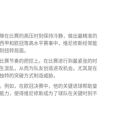
够在比赛的高压时刻保持冷静，做出最精准的
西甲和欧冠等高水平赛事中，维尼修斯经常能
刻扭转局面。
比赛节奏的把控上。在比赛进行到最紧张的时
生混乱，从而为队友创造进攻机会。尤其是在
独特的突破方式制造威胁。
。例如，在欧冠决赛中，他的关键进球帮助皇
能力，使得维尼修斯成为了球队在关键时刻不