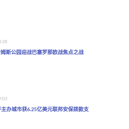
3:28
詹姆斯公园迎战巴塞罗那欧战焦点之战
9:03
杯主办城市获6.25亿美元联邦安保拨款支