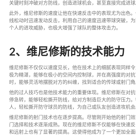
关键时刻冲破对方防线，创造进球机会，甚至直接完成进球
此外，维尼修斯的速度让他在快速反击中的表现尤为出色。
线松动时迅速发动反击，利用自己的速度迅速带球突破，为
个人的进攻威胁，也极大增强了球队的整体攻击力。
2、维尼修斯的技术能力
维尼修斯不仅仅以速度见长，他在技术上的细腻表现同样令
极为精湛，能够在极小的空间内控制球，并在高强度的对抗
时，能够灵活地摆脱对方的纠缠，找到适合的传球或射门角
他的过人技巧也是他技术能力的重要体现。维尼修斯在对抗
停急转，能够轻松撕开防线，给对方制造巨大的防守压力。
人，轻松撕开防守球员的防线，为自己或队友创造进攻机会
维尼修斯的射门技术也在逐步提高。尽管刚开始他的射门效
门选择和技术逐渐成熟。现在的维尼修斯不仅能够在快速反
和远射上也有了显著的提高。这使得他成为了一个更加全面