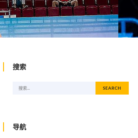
搜索
搜索...
SEARCH
导航