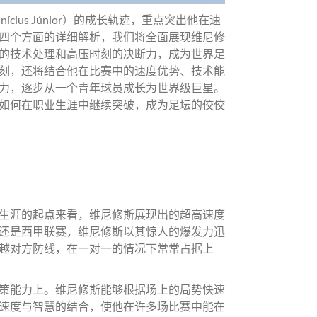
ius Júnior）的成长轨迹，重点突出他在速
四个方面的详细解析，我们将全面展现维尼修
的技术处理和高压时刻的决断力，成为世界足
刻，还将结合他在比赛中的速度优势、技术能
力，逐步从一个青年球员成长为世界级巨星。
如何在职业生涯中继续突破，成为足坛的佼佼
生涯的起点来看，维尼修斯展现出的超高速度
还是西甲联赛，维尼修斯以其惊人的爆发力迅
越对方防线，在一对一的情况下常常占据上
策能力上。维尼修斯能够根据场上的局势快速
速度与智慧的结合，使他在许多场比赛中能在