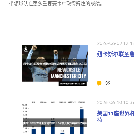
带领球队在更多重要赛事中取得辉煌的成绩。
2026-06-09 12:4
纽卡斯尔联圣
39
2026-06-10 10:3
美国11座世界
持