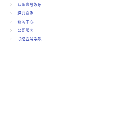
认识壹号娱乐
经典案例
新闻中心
公司服务
联络壹号娱乐