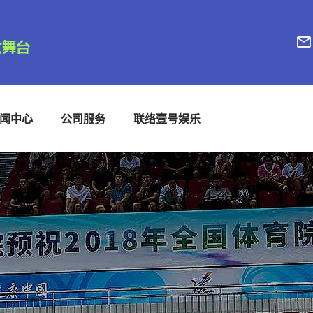
闻中心
公司服务
联络壹号娱乐