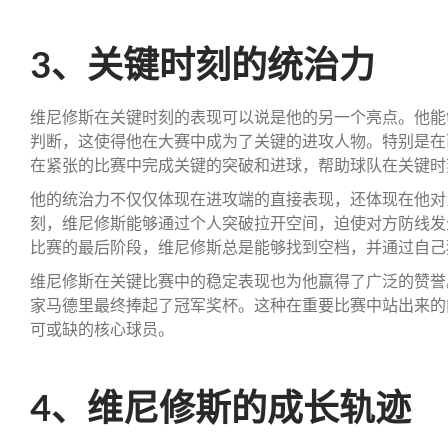
3、关键时刻的统治力
维尼修斯在关键时刻的表现可以说是他的另一个亮点。他能
判断，这使得他在大赛中成为了关键的进攻人物。特别是在
在紧张的比赛中完成关键的突破和进球，帮助球队在关键时
他的统治力不仅仅体现在进攻端的直接表现，还体现在他对
刻，维尼修斯能够通过个人突破拉开空间，迫使对方防线发
比赛的最后阶段，维尼修斯总是能够找到空档，并通过自己
维尼修斯在关键比赛中的稳定表现也为他赢得了广泛的赞誉
家马德里最终捧起了冠军奖杯。这种在重要比赛中站出来的
可或缺的核心球员。
4、维尼修斯的成长轨迹